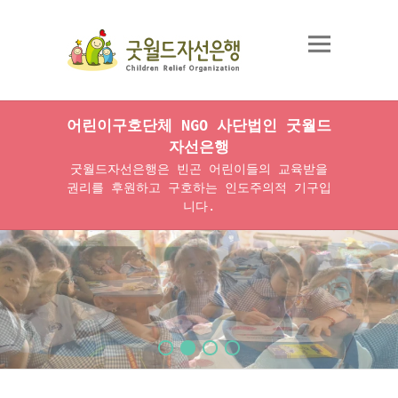
어린이구호단체 NGO 사단법인 굿월드
자선은행
굿월드자선은행은 빈곤 어린이들의 교육받을
권리를 후원하고 구호하는 인도주의적 기구입
니다.
1
2
3
4