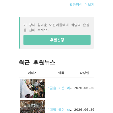
활동영상 더보기
이 땅의 힘겨운 어린이들에게 희망의 손길
을 전해 주세요.
후원신청
최근 후원뉴스
이미지
제목
작성일
"꿈을 키운 아이들, 다시 한자리에"...굿월드 꿈나무 동문회
2026.06.30
“매일 울던 쓰레기 마을 꼬마, 최고 우등생 됐어요…고마워요 굿월드
2026.06.30